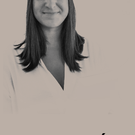
Estadísticas
Para que
podamos
mejorar la
funcionalidad
y estructura
de la web, en
base a cómo
se usa la
web.
Experiencia
Para que
nuestra web
funcione lo
mejor posible
durante tu
visita. Si
rechaza estas
cookies,
algunas