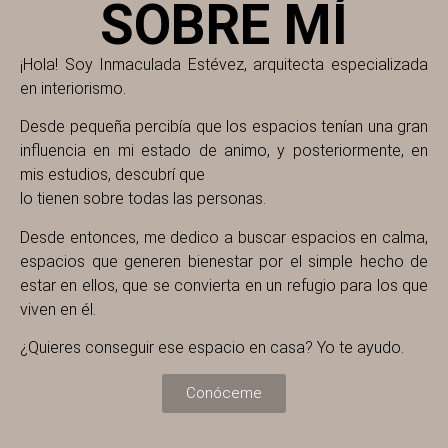
SOBRE MÍ
funcionalidades
desaparecerán
de la web.
¡Hola! Soy Inmaculada Estévez, arquitecta especializada
en interiorismo.
Marketing
Desde pequeña percibía que los espacios tenían una gran
Al compartir tus
influencia en mi estado de animo, y posteriormente, en
intereses y
mis estudios, descubrí que
comportamiento
lo tienen sobre todas las personas.
mientras visitas
nuestro sitio,
Desde entonces, me dedico a buscar espacios en calma,
aumentas la
posibilidad de
espacios que generen bienestar por el simple hecho de
ver contenido y
estar en ellos, que se convierta en un refugio para los que
ofertas
viven en él.
personalizados.
¿Quieres conseguir ese espacio en casa? Yo te ayudo.
Conóceme