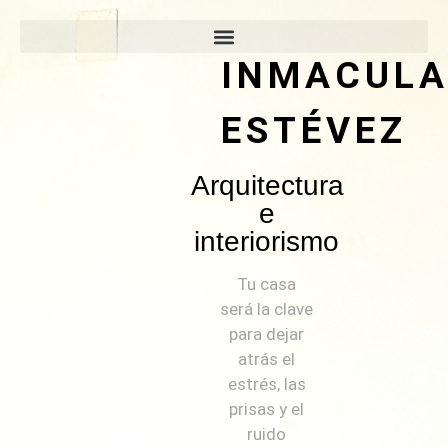
INMACUL
ESTÉVEZ
Arquitectura
e
interiorismo
Tu casa
será la clave
para dejar
atrás el
estrés, las
prisas y el
ruido