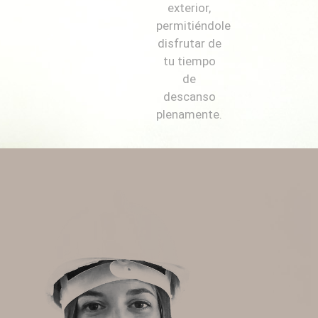
exterior,
permitiéndole
disfrutar de
tu tiempo
de
descanso
plenamente.
Necesarias
Estas
cookies no
son
opcionales.
Son
necesarias
para que
funcione la
web.