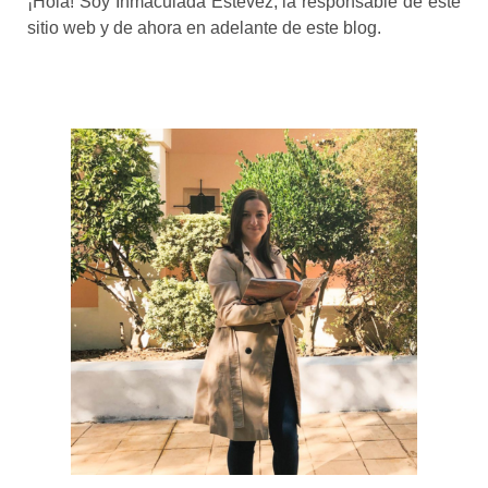
¡Hola! Soy Inmaculada Estévez, la responsable de este
sitio web y de ahora en adelante de este blog.
Necesarias
Estas
cookies no
son
opcionales.
Son
necesarias
para que
funcione la
web.