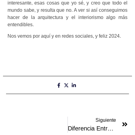
interesante, esas cosas que yo sé, y creo que todo el
funcionalidades
desaparecerán
mundo sabe, y resulta que no. A ver si así conseguimos
de la web.
hacer de la arquitectura y el interiorismo algo más
entendibles.
Marketing
Nos vemos por aquí y en redes sociales, y feliz 2024.
Al compartir tus
intereses y
comportamiento
mientras visitas
nuestro sitio,
aumentas la
posibilidad de
ver contenido y
ofertas
personalizados.
Siguiente
Diferencia Entre Obra Mayor Y Obra Menor