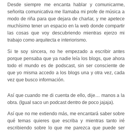
Estadísticas
Desde siempre me encanta hablar y comunicarme,
Para que
señorita comunicativa me llamaba mi profe de música a
podamos
modo de riña para que dejara de charlar, y me apetece
mejorar la
muchísimo tener un espacio en la web donde compartir
funcionalidad
y estructura
las cosas que voy descubriendo mientras ejerzo mi
de la web, en
trabajo como arquitecta e interiorismo.
base a cómo
se usa la
Si te soy sincera, no he empezado a escribir antes
web.
porque pensaba que ya nadie leía los blogs, que ahora
todo el mundo es de podscast, sin ser consciente de
que yo misma accedo a los blogs una y otra vez, cada
Experiencia
vez que busco información.
Para que
nuestra web
funcione lo
Así que cuando me di cuenta de ello, dije… manos a la
mejor posible
obra. (Igual saco un podcast dentro de poco jajaja).
durante tu
visita. Si
Así que no me extiendo más, me encantará saber sobre
rechaza estas
qué temas quieres que escriba y mientras tanto iré
cookies,
escribiendo sobre lo que me parezca que puede ser
algunas